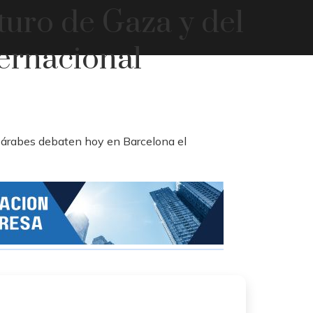
turo de Gaza y del
ternacional