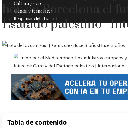
Cultura y ocio
hoy en Barcelona el fu
Ciencia y tecnología
Responsabilidad social
Esatado palestino | In
Raul J. Gomzalez
Hace 3 años
Hace 3 años
Tabla de contenido