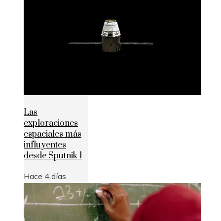
Las
exploraciones
espaciales más
influyentes
desde Sputnik 1
Hace 4 días