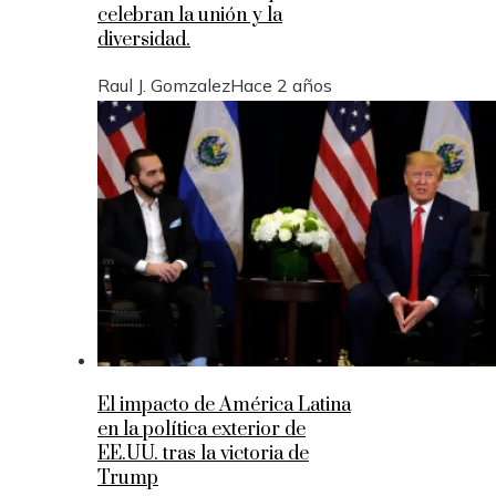
celebran la unión y la
diversidad.
Raul J. Gomzalez
Hace 2 años
El impacto de América Latina
en la política exterior de
EE.UU. tras la victoria de
Trump