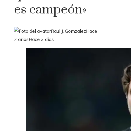
es campeón»
Raul J. Gomzalez
Hace
2 años
Hace 3 días