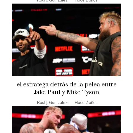
Raul J. Gomzalez
Hace 2 años
el estratega detrás de la pelea entre
Jake Paul y Mike Tyson
Raul J. Gomzalez
Hace 2 años