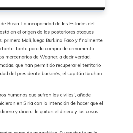
 de Rusia. La incapacidad de los Estados del
está en el origen de los posteriores ataques
s, primero Malí, luego Burkina Faso y finalmente
ortante, tanto para la compra de armamento
 Los mercenarios de Wagner, a decir verdad,
adas, que han permitido recuperar el territorio
idad del presidente burkinés, el capitán Ibrahim
hos humanos que sufren los civiles”, añade
cieron en Siria con la intención de hacer que el
inero y dinero, le quitan el dinero y las cosas
cados como de geopolítica. Su creciente asilo