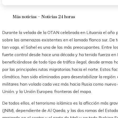
Más noticias – Noticias 24 horas
Durante la velada de la OTAN celebrada en Lituania el año pa
sobre las amenazas existentes en el lamado flanco sur. De t
tan vago, el Sahel es una de las más preocupantes. Entre lo
fuerte control desde hace una década y ha tenido fuerza en M
beneficiándose de todo tipo de tráfico ilegal, desde armas 
por las principales rutas migratorias hacia el norte. Estos f
climático, han sido eliminados para desestabilizar la región: 
militares han volado cada vez más hacia Rusia como nuevo al
Unión. y la Unión Europea. fronteras del mapa.
De todos ellos, el terrorismo islámico es la aflicción más gr
(JNIM), dependiente de Al Qaeda, y las dos ramas del Estado
arraigado en el centro y el norte de Mali y en todo Burkina Fas