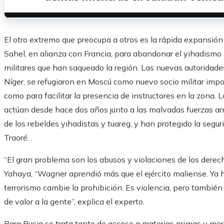
El otro extremo que preocupa a otros es la rápida expansión
Sahel, en alianza con Francia, para abandonar el yihadismo 
militares que han saqueado la región. Las nuevas autoridade
Níger, se refugiaron en Moscú como nuevo socio militar imp
como para facilitar la presencia de instructores en la zona.
actúan desde hace dos años junto a las malvadas fuerzas arm
de los rebeldes yihadistas y tuareg, y han protegido la segur
Traoré. .
“El gran problema son los abusos y violaciones de los derec
Yahaya, “Wagner aprendió más que el ejército maliense. Ya hi
terrorismo cambie la prohibición. Es violencia, pero también d
de valor a la gente”, explica el experto.
Para Rusia se trata tanto de acceso a materias primas y mer