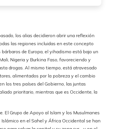
sado, los alias decidieron abrir una reflexión
odas las regiones incluidas en este concepto
s bárbaros de Europa, el yihadismo está bajo un
ali, Nigeria y Burkina Faso, favoreciendo y
hasta drogas. Al mismo tiempo, está atravesado
actores, alimentados por la pobreza y el cambio
en los tres países del Gobierno, las juntas
iado prioritario, mientras que es Occidente, la
ave. El Grupo de Apoyo al Islam y los Musulmanes
 Islámico en el Sahel y África Occidental se han
o para salvar la capital y su zona sur. , y en el