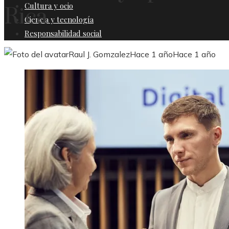
Cultura y ocio
Rica
Ciencia y tecnología
Responsabilidad social
Raul J. Gomzalez
Hace 1 año
Hace 1 año