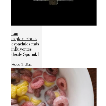
Las
exploraciones
espaciales más
influyentes
desde Sputnik 1
Hace 2 días