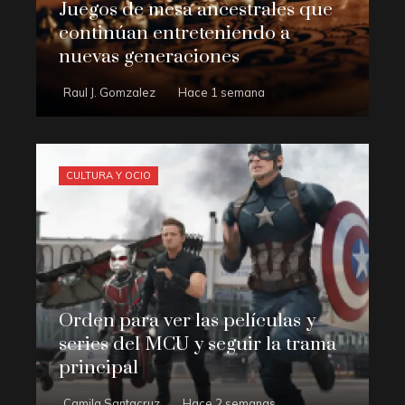
Juegos de mesa ancestrales que
continúan entreteniendo a
nuevas generaciones
Raul J. Gomzalez
Hace 1 semana
CULTURA Y OCIO
Orden para ver las películas y
series del MCU y seguir la trama
principal
Camila Santacruz
Hace 2 semanas