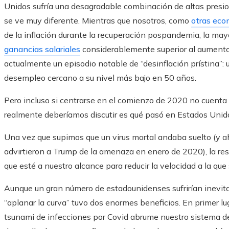
Unidos sufría una desagradable combinación de altas presi
se ve muy diferente. Mientras que nosotros, como
otras eco
de la inflación durante la recuperación pospandemia, la may
ganancias salariales
considerablemente superior al aumento 
actualmente un episodio notable de “desinflación prístina”:
desempleo cercano a su nivel más bajo en 50 años.
Pero incluso si centrarse en el comienzo de 2020 no cuenta l
realmente deberíamos discutir es qué pasó en Estados Unido
Una vez que supimos que un virus mortal andaba suelto (y a
advirtieron a Trump de la amenaza en enero de 2020), la resp
que esté a nuestro alcance para reducir la velocidad a la que 
Aunque un gran número de estadounidenses sufrirían inevi
“aplanar la curva” tuvo dos enormes beneficios. En primer lug
tsunami de infecciones por Covid abrume nuestro sistema de