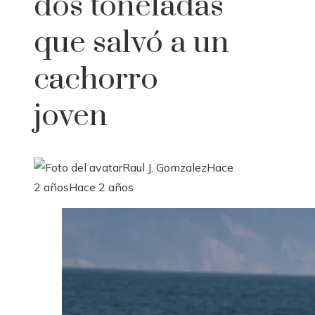
dos toneladas
que salvó a un
cachorro
joven
Raul J. Gomzalez
Hace
2 años
Hace 2 años