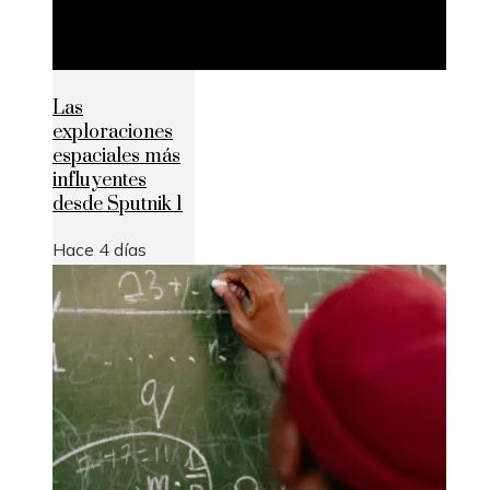
Las
exploraciones
espaciales más
influyentes
desde Sputnik 1
Hace 4 días