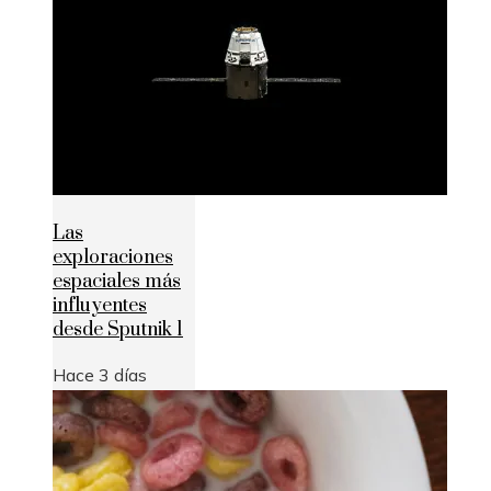
Las
exploraciones
espaciales más
influyentes
desde Sputnik 1
Hace 3 días