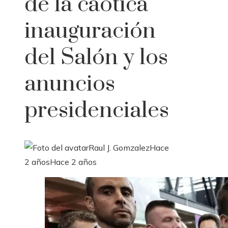
de la caótica
inauguración
del Salón y los
anuncios
presidenciales
Raul J. Gomzalez
Hace
2 años
Hace 2 años