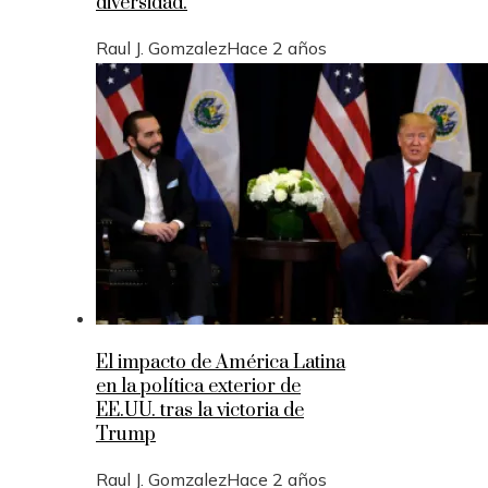
diversidad.
Raul J. Gomzalez
Hace 2 años
El impacto de América Latina
en la política exterior de
EE.UU. tras la victoria de
Trump
Raul J. Gomzalez
Hace 2 años