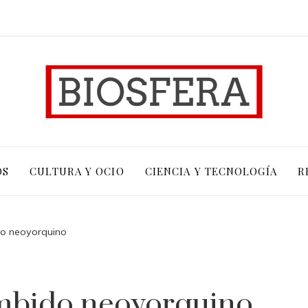
OS
CULTURA Y OCIO
CIENCIA Y TECNOLOGÍA
R
do neoyorquino
umbido neoyorquino