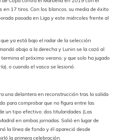
da de Copa contra el Marbella en 2019 con el
 en 17 tiros. Con los blancos, su media de éxito
porada pasada en Liga y este miércoles frente al
ue ya está bajo el radar de la selección
mandó abajo a la derecha y Lunin se la cazó al
 termina el próximo verano, y que solo ha jugado
a), o cuando el vasco se lesionó.
 una delantera en reconstrucción tras la salida
o para comprobar que no figura entre las
 un tipo efectivo: dos titularidades (Las
Madrid en ambas jornadas. Salió en lugar de
nó la línea de fondo y él apareció desde
irló la primera celebración.