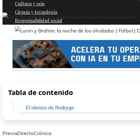
Cultura y ocio
Ciencia y tecnología
Raul J. Gomzalez
Hace 3 años
Hace 3 años
Responsabilidad social
Tabla de contenido
El abrazo de Rodrygo
PreviaDirectoCrónica