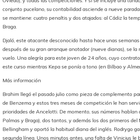
Oviedo), y todas las competiciones. Y si se incluye una tan
conjunto pucelano, su contabilidad asciende a nueve paradas
se mantiene: cuatro penaltis y dos atajados: al Cádiz la tem
Braga.
Djaló, este atacante desconocido hasta hace unas semanas q
después de su gran arranque anotador (nueve dianas), se la 
vuelo. Una alegría para este joven de 24 años, cuyo contrato
este curso mientras Kepa se ponía a tono (en Bilbao y Almerí
Más información
Brahim llegó el pasado julio como pieza de complemento para
de Benzema y estos tres meses de competición le han servid
prioridades de Ancelotti. De momento, sus números hablan de
Palmas y Braga), dos tantos, y además los dos primeros del 
Bellingham y aportó la habitual diana del inglés. Rodrygo ga
segunda línea. Unos minutos antes, una falta de Vinicius le b