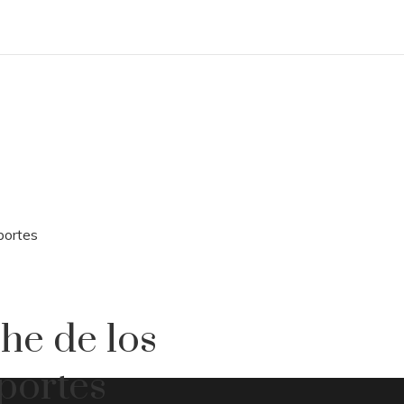
portes
he de los
eportes