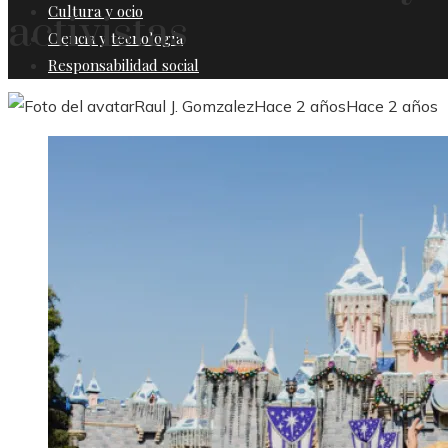
Cultura y ocio
activistas
Ciencia y tecnología
Responsabilidad social
Raul J. Gomzalez
Hace 2 años
Hace 2 años