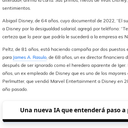
alterada», afirma la carta. Sus primos, nietos de Walt Disne
sentimientos.
Abigail Disney, de 64 años, cuyo documental de 2022, “El s
a Disney por la desigualdad salarial, agregó por teléfono: “T
certeza que lo peor que podría le sucederá a la empresa es N
Peltz, de 81 años, está haciendo campaña por dos puestos en 
para
James A. Rasulo
, de 68 años, un ex director financier
después de ser ignorado como el heredero aparente de Iger. 
años, un ex empleado de Disney que es uno de los mayores 
Perlmutter, que vendió Marvel Entertainment a Disney en 2
año pasado.
Una nueva IA que entenderá paso a 