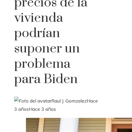
precios de la
vivienda
podrían
suponer un
problema
para Biden
Raul J. Gomzalez
Hace
3 años
Hace 3 años