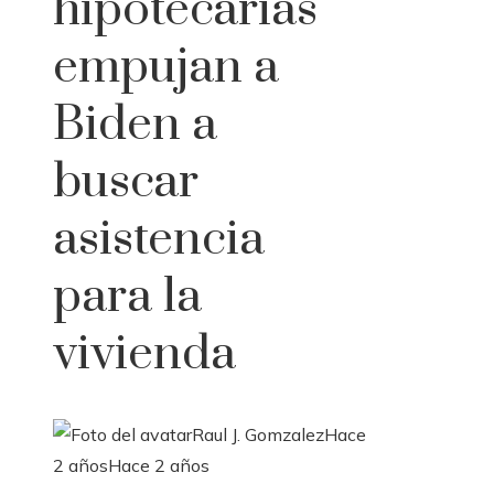
hipotecarias
empujan a
Biden a
buscar
asistencia
para la
vivienda
Raul J. Gomzalez
Hace
2 años
Hace 2 años