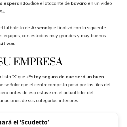
tás esperando»
dice el atacante de
bávaro
en un video
X».
el futbolista de
Arsenal
que finalizó con la siguiente
s equipos, con estadios muy grandes y muy buenas
itivo».
 SU EMPRESA
lista ‘X’ que «
Estoy seguro de que será un buen
 señalar que el centrocampista pasó por las filas del
pero antes de eso estuve en el actual líder del
riaciones de sus categorías inferiores.
nará el ‘Scudetto’