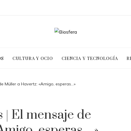
OS
CULTURA Y OCIO
CIENCIA Y TECNOLOGÍA
R
e Müller a Havertz: «Amigo, esperas…»
| El mensaje de
«Amigo, esperas…»