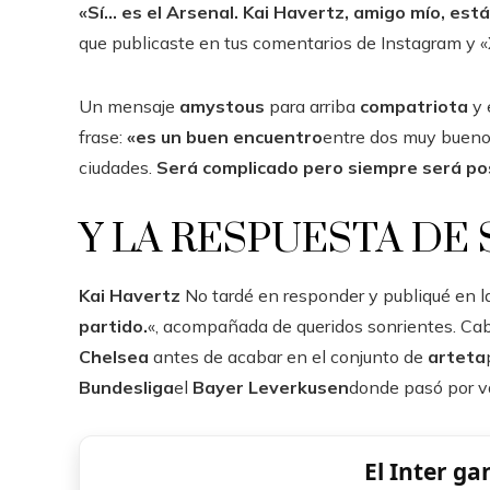
«Sí… es el Arsenal. Kai Havertz, amigo mío, es
que publicaste en tus comentarios de Instagram y «
Un mensaje
amystous
para arriba
compatriota
y 
frase:
«
es un buen encuentro
entre dos muy bueno
ciudades.
Será complicado pero siempre será pos
Y LA RESPUESTA DE
Kai Havertz
No tardé en responder y publiqué en la 
partido.
«, acompañada de queridos sonrientes. Cabe
Chelsea
antes de acabar en el conjunto de
arteta
Bundesliga
el
Bayer Leverkusen
donde pasó por va
El Inter ga