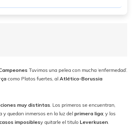
 Campeones
Tuvimos una pelea con mucha ‘enfermedad’.
rça
como Platos fuertes, al
Atlético-Borussia
aciones muy distintas
. Los primeros se encuentran,
 y quedan inmersos en la luz del
primera liga
; y los
casos imposibles
y quitarle el titulo
Leverkusen
.