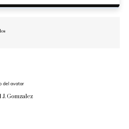
dos
l J. Gomzalez