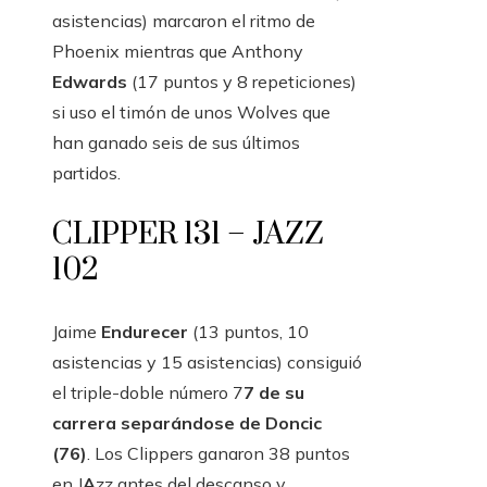
asistencias) marcaron el ritmo de
Phoenix mientras que Anthony
Edwards
(17 puntos y 8 repeticiones)
si uso el timón de unos Wolves que
han ganado seis de sus últimos
partidos.
CLIPPER 131 – JAZZ
102
Jaime
Endurecer
(13 puntos, 10
asistencias y 15 asistencias) consiguió
el triple-doble número 7
7 de su
carrera separándose de Doncic
(76)
. Los Clippers ganaron 38 puntos
en J
A
zz antes del descanso y