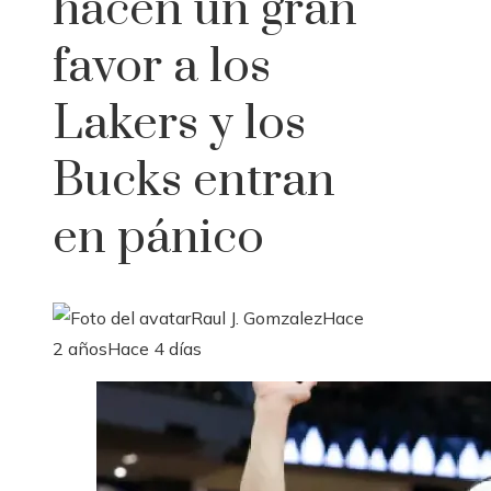
hacen un gran
favor a los
Lakers y los
Bucks entran
en pánico
Raul J. Gomzalez
Hace
2 años
Hace 4 días