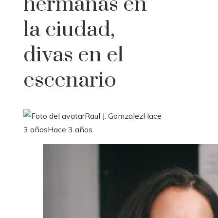
hermanas en
la ciudad,
divas en el
escenario
Raul J. Gomzalez
Hace
3 años
Hace 3 años