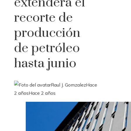
extenderá el
recorte de
producción
de petróleo
hasta junio
Raul J. Gomzalez
Hace
2 años
Hace 2 años