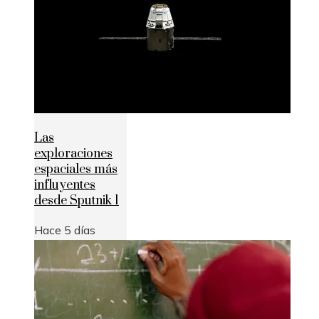
Las
exploraciones
espaciales más
influyentes
desde Sputnik 1
Hace 5 días