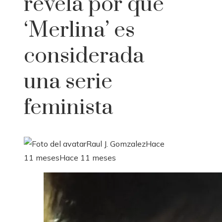
revela por qué
‘Merlina’ es
considerada
una serie
feminista
Raul J. Gomzalez
Hace
11 meses
Hace 11 meses