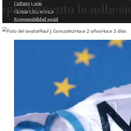
Cultura y ocio
que fomenta la adhesi
Ciencia y tecnología
Responsabilidad social
Raul J. Gomzalez
Hace 2 años
Hace 2 días