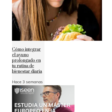
Cómo integrar
el ayuno
prolongado en
tu rutina de
bienestar diaria
Hace 3 semanas