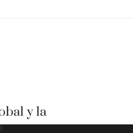
a
bal y la
a