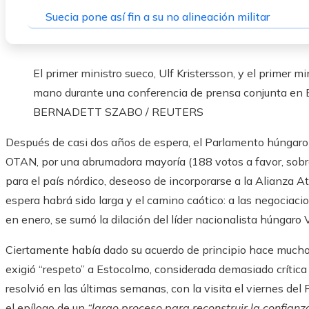
Suecia pone así fin a su no alineación militar
El primer ministro sueco, Ulf Kristersson, y el primer m
mano durante una conferencia de prensa conjunta en B
BERNADETT SZABO / REUTERS
Después de casi dos años de espera, el Parlamento húngaro a
OTAN, por una abrumadora mayoría (188 votos a favor, sobre
para el país nórdico, deseoso de incorporarse a la Alianza At
espera habrá sido larga y el camino caótico: a las negociaci
en enero, se sumó la dilación del líder nacionalista húngaro 
Ciertamente había dado su acuerdo de principio hace mucho 
exigió “respeto” a Estocolmo, considerada demasiado crítica 
resolvió en las últimas semanas, con la visita el viernes del 
el epílogo de un
“largo proceso para reconstruir la confianz