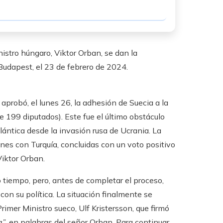
inistro húngaro, Viktor Orban, se dan la
udapest, el 23 de febrero de 2024.
probó, el lunes 26, la adhesión de Suecia a la
 199 diputados). Este fue el último obstáculo
lántica desde la invasión rusa de Ucrania. La
ones con Turquía, concluidas con un voto positivo
Viktor Orban.
tiempo, pero, antes de completar el proceso,
con su política. La situación finalmente se
Primer Ministro sueco, Ulf Kristersson, que firmó
a”
, en palabras del señor Orban. Para continuar