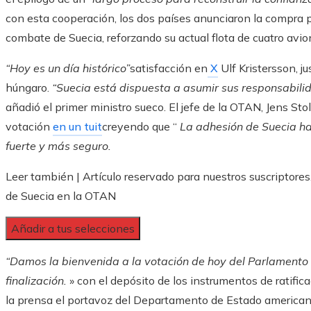
con esta cooperación, los dos países anunciaron la compra 
combate de Suecia, reforzando su actual flota de cuatro avio
“Hoy es un día histórico”
satisfacción en
X
Ulf Kristersson, j
húngaro.
“Suecia está dispuesta a asumir sus responsabili
añadió el primer ministro sueco. El jefe de la OTAN, Jens St
votación
en un tuit
creyendo que “
La adhesión de Suecia h
fuerte y más seguro.
Leer también |
Artículo reservado para nuestros suscriptores
de Suecia en la OTAN
Añadir a tus selecciones
“Damos la bienvenida a la votación de hoy del Parlamento
finalización.
» con el depósito de los instrumentos de ratific
la prensa el portavoz del Departamento de Estado americano