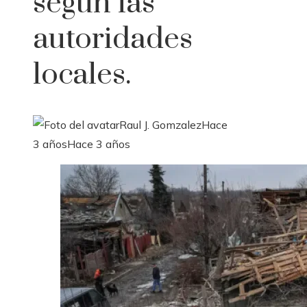
según las
autoridades
locales.
Raul J. Gomzalez
Hace
3 años
Hace 3 años