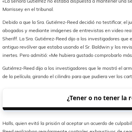
«La señora Gutiérrez no estaba dispuesta a mantener una seg
Morrissey en el tribunal.
Debido a que la Sra. Gutiérrez-Reed decidió no testificar, el 
abogados y mediante imágenes de entrevistas en video reali
Sheriff. La Sra. Gutiérrez-Reed dijo a los investigadores que e
antiguo revólver que estaba usando el Sr. Baldwin y los rev
inertes. Pero admitió: «Me hubiera gustado comprobarlo más»
Gutiérrez-Reed dijo a los investigadores que le mostró el arm
de la película, girando el cilindro para que pudiera ver los cart
¿Tener o no tener la r
Halls, quien evitó la prisión al aceptar un acuerdo de culpabil
Reed realizaban regularmente controles exhaustivos de seguri