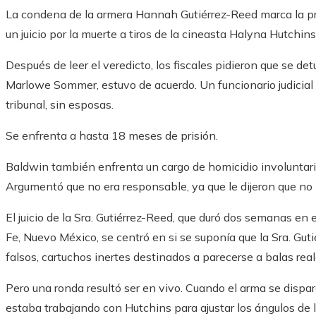
La condena de la armera Hannah Gutiérrez-Reed marca la pri
un juicio por la muerte a tiros de la cineasta Halyna Hutchins
Después de leer el veredicto, los fiscales pidieron que se detu
Marlowe Sommer, estuvo de acuerdo. Un funcionario judicial s
tribunal, sin esposas.
Se enfrenta a hasta 18 meses de prisión.
Baldwin también enfrenta un cargo de homicidio involuntario 
Argumentó que no era responsable, ya que le dijeron que no h
El juicio de la Sra. Gutiérrez-Reed, que duró dos semanas en e
Fe, Nuevo México, se centró en si se suponía que la Sra. Gut
falsos, cartuchos inertes destinados a parecerse a balas real
Pero una ronda resultó ser en vivo. Cuando el arma se dispa
estaba trabajando con Hutchins para ajustar los ángulos de l