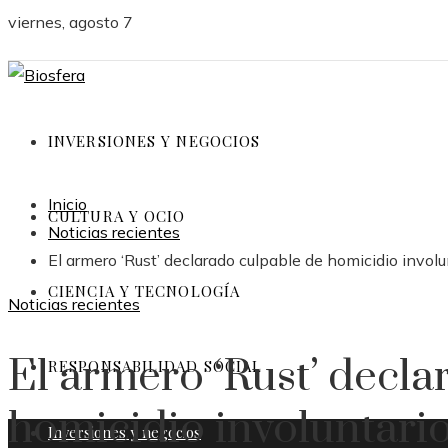
viernes, agosto 7
INVERSIONES Y NEGOCIOS
Inicio
CULTURA Y OCIO
Noticias recientes
El armero ‘Rust’ declarado culpable de homicidio involu
CIENCIA Y TECNOLOGÍA
Noticias recientes
El armero ‘Rust’ decla
RESPONSABILIDAD SOCIAL
homicidio involuntario
Inversiones y negocios