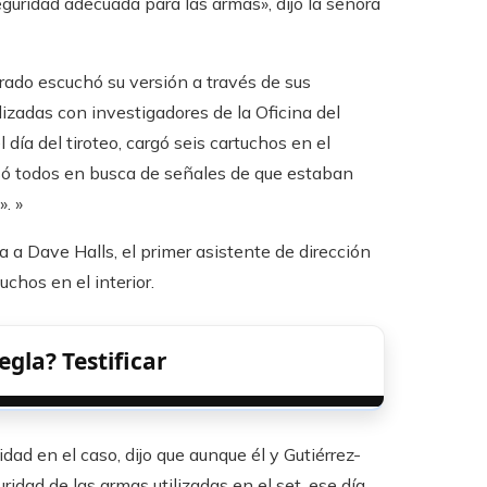
uridad adecuada para las armas», dijo la señora
jurado escuchó su versión a través de sus
zadas con investigadores de la Oficina del
l día del tiroteo, cargó seis cartuchos en el
isó todos en busca de señales de que estaban
. »
a a Dave Halls, el primer asistente de dirección
uchos en el interior.
egla? Testificar
idad en el caso, dijo que aunque él y Gutiérrez-
dad de las armas utilizadas en el set, ese día