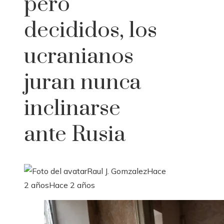
pero
decididos, los
ucranianos
juran nunca
inclinarse
ante Rusia
Raul J. Gomzalez
Hace
2 años
Hace 2 años