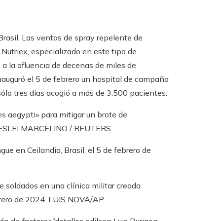
Brasil. Las ventas de spray repelente de
Nutriex, especializado en este tipo de
e a la afluencia de decenas de miles de
 inauguró el 5 de febrero un hospital de campaña
 sólo tres días acogió a más de 3.500 pacientes.
es aegypti» para mitigar un brote de
ESLEI MARCELINO / REUTERS
ue en Ceilandia, Brasil, el 5 de febrero de
soldados en una clínica militar creada
brero de 2024.
LUIS NOVA/AP
ón de factores”
detalles edilson
Luis
Durigon,