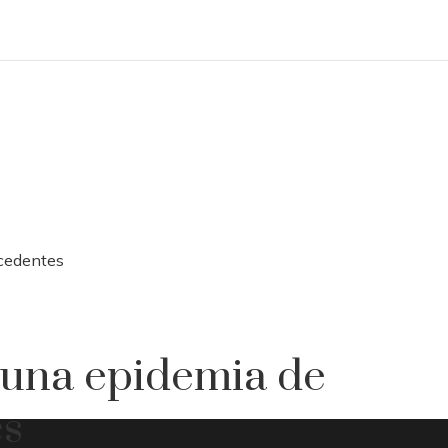
ecedentes
 una epidemia de
es