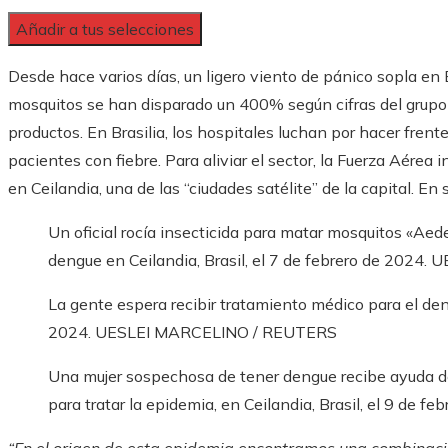
Añadir a tus selecciones
Desde hace varios días, un ligero viento de pánico sopla en 
mosquitos se han disparado un 400% según cifras del grupo 
productos. En Brasilia, los hospitales luchan por hacer frent
pacientes con fiebre. Para aliviar el sector, la Fuerza Aérea
en Ceilandia, una de las “ciudades satélite” de la capital. En
Un oficial rocía insecticida para matar mosquitos «Aed
dengue en Ceilandia, Brasil, el 7 de febrero de 2024.
U
La gente espera recibir tratamiento médico para el deng
2024.
UESLEI MARCELINO / REUTERS
Una mujer sospechosa de tener dengue recibe ayuda de 
para tratar la epidemia, en Ceilandia, Brasil, el 9 de fe
“En el origen de esta epidemia encontramos una combinaci