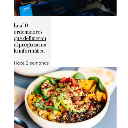
Los 10
ordenadores
que definieron
el progreso en
la informática
Hace 2 semanas