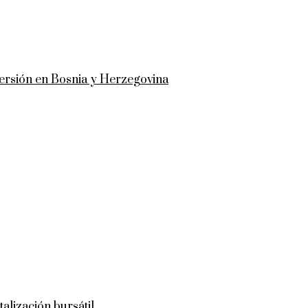
versión en Bosnia y Herzegovina
talización bursátil