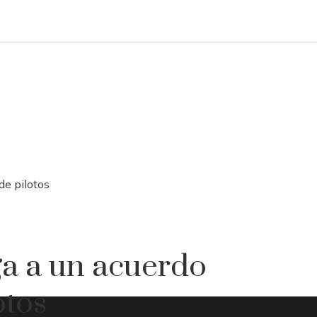
de pilotos
ga a un acuerdo
otos