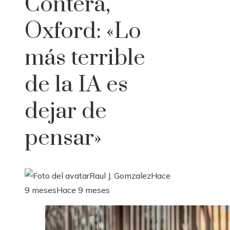
Contera,
Oxford: «Lo
más terrible
de la IA es
dejar de
pensar»
Raul J. Gomzalez
Hace
9 meses
Hace 9 meses