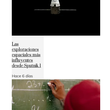
Las
exploraciones
espaciales más
influyentes
desde Sputnik 1
Hace 6 días