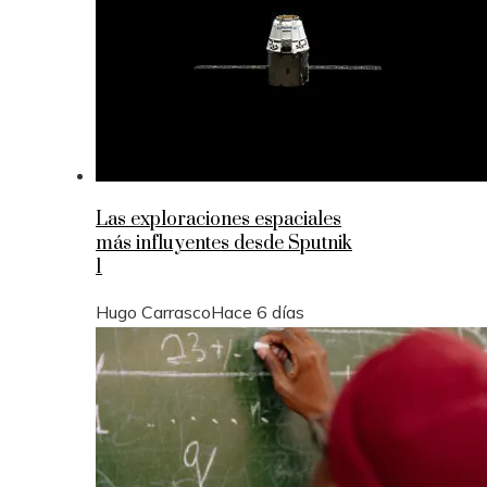
Las exploraciones espaciales
más influyentes desde Sputnik
1
Hugo Carrasco
Hace 6 días