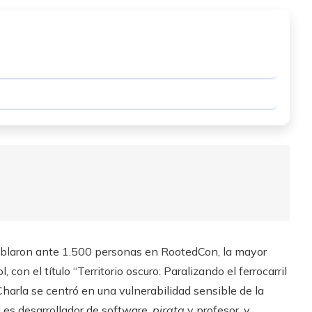
ablaron ante 1.500 personas en RootedCon, la mayor
on el título “Territorio oscuro: Paralizando el ferrocarril
Charla se centró en una vulnerabilidad sensible de la
a es desarrollador de software,
pirata
y profesor, y