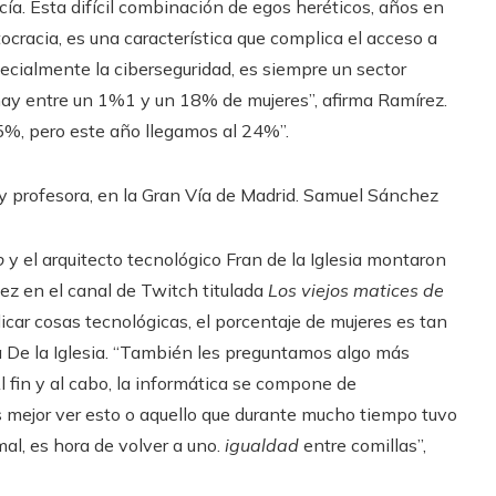
ía. Esta difícil combinación de egos heréticos, años en
ocracia, es una característica que complica el acceso a
pecialmente la ciberseguridad, es siempre un sector
ay entre un 1%1 y un 18% de mujeres”, afirma Ramírez.
5%, pero este año llegamos al 24%”.
y profesora, en la Gran Vía de Madrid.
Samuel Sánchez
co
y el arquitecto tecnológico Fran de la Iglesia montaron
ez en el canal de Twitch titulada
Los viejos matices de
car cosas tecnológicas, el porcentaje de mujeres es tan
a De la Iglesia. “También les preguntamos algo más
 fin y al cabo, la informática se compone de
es mejor ver esto o aquello que durante mucho tiempo tuvo
l, es hora de volver a uno.
igualdad
entre comillas”,