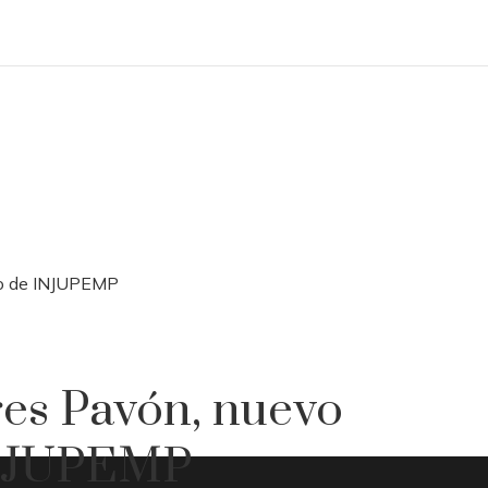
ino de INJUPEMP
res Pavón, nuevo
 INJUPEMP