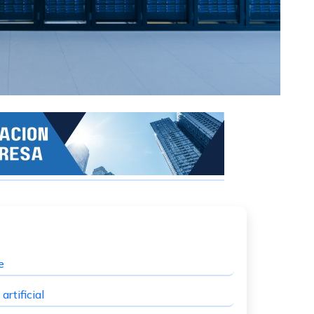
e
rtificial