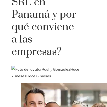
SRL en
Panamá y por
qué conviene
a las
empresas?
Raul J. Gomzalez
Hace
7 meses
Hace 6 meses