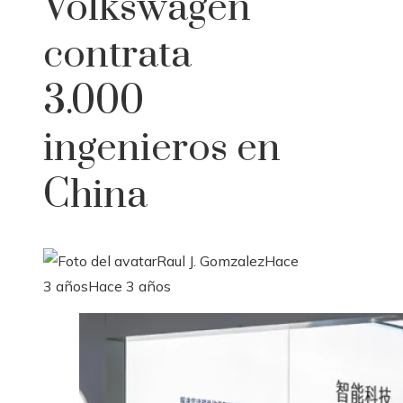
Volkswagen
contrata
3.000
ingenieros en
China
Raul J. Gomzalez
Hace
3 años
Hace 3 años