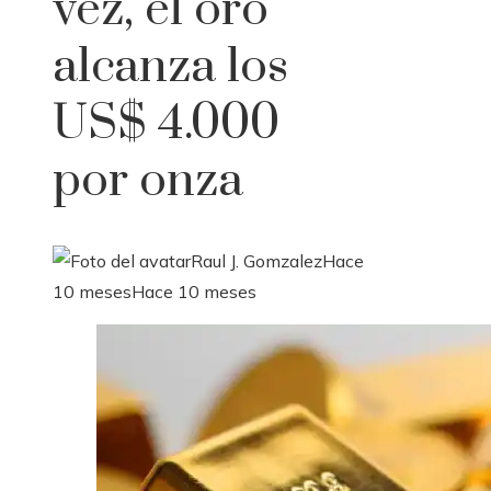
vez, el oro
alcanza los
US$ 4.000
por onza
Raul J. Gomzalez
Hace
10 meses
Hace 10 meses