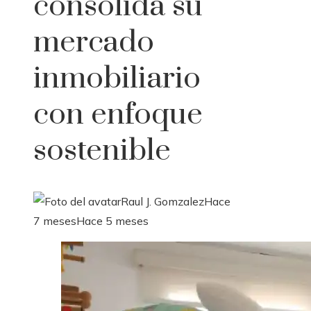
consolida su
mercado
inmobiliario
con enfoque
sostenible
Raul J. Gomzalez
Hace
7 meses
Hace 5 meses