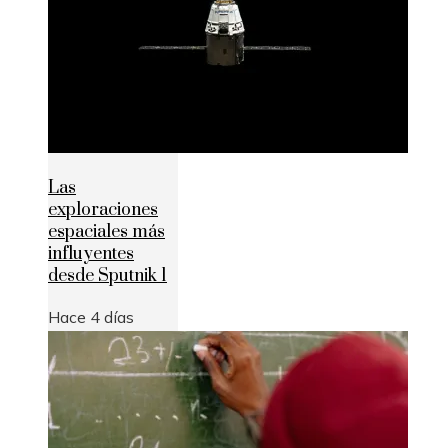
Las
exploraciones
espaciales más
influyentes
desde Sputnik 1
Hace 4 días