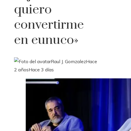
quiero
convertirme
en eunuco»
Raul J. Gomzalez
Hace
2 años
Hace 3 días