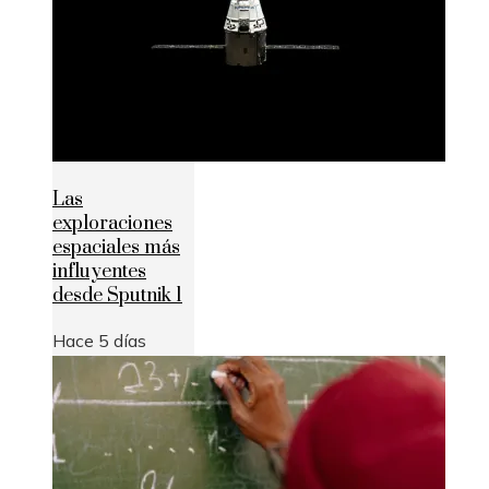
Las
exploraciones
espaciales más
influyentes
desde Sputnik 1
Hace 5 días