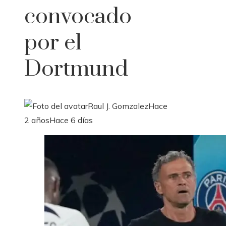
convocado
por el
Dortmund
Raul J. Gomzalez
Hace
2 años
Hace 6 días