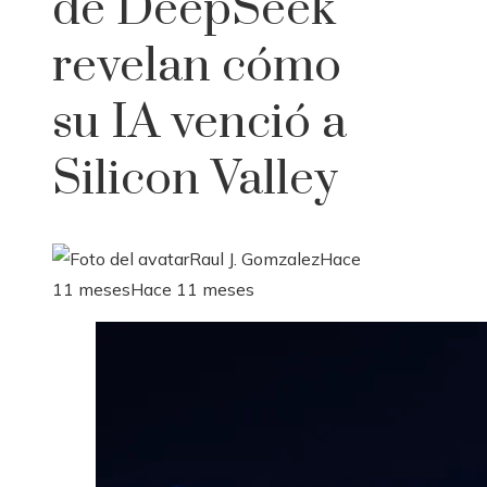
de DeepSeek
revelan cómo
su IA venció a
Silicon Valley
Raul J. Gomzalez
Hace
11 meses
Hace 11 meses