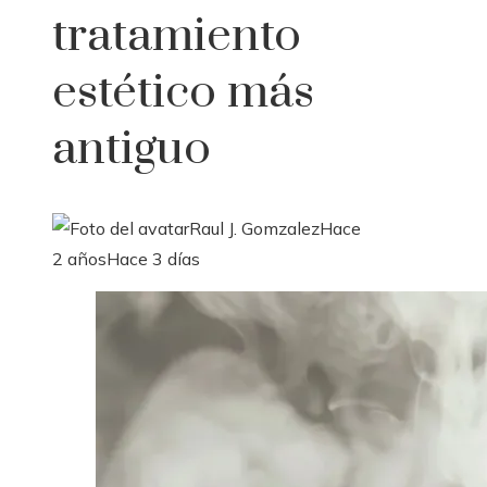
tratamiento
estético más
antiguo
Raul J. Gomzalez
Hace
2 años
Hace 3 días