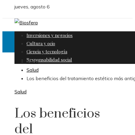
jueves, agosto 6
Inversiones y negocios
Cultura y ocio
Ciencia y tecnología
Responsabilidad social
Inicio
Salud
Los beneficios del tratamiento estético más anti
Salud
Los beneficios
del