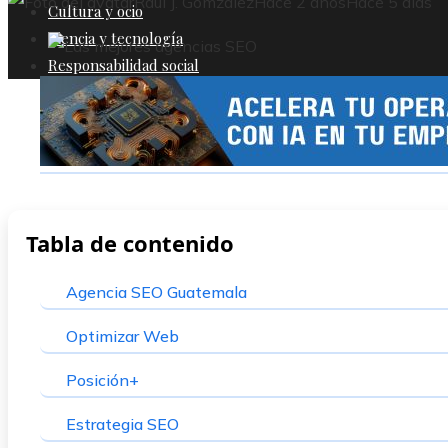
Raul J. Gomzalez
Hace 2 años
Hace 5 días
Cultura y ocio
Ciencia y tecnología
Responsabilidad social
Tabla de contenido
Agencia SEO Guatemala
Optimizar Web
Posición+
Estrategia SEO