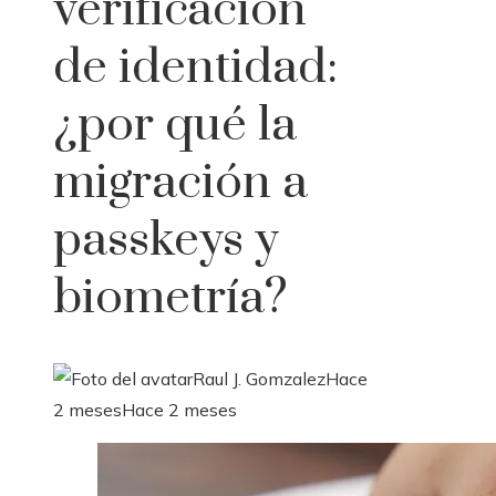
verificación
de identidad:
¿por qué la
migración a
passkeys y
biometría?
Raul J. Gomzalez
Hace
2 meses
Hace 2 meses