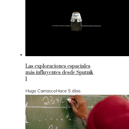
Las exploraciones espaciales
más influyentes desde Sputnik
1
Hugo Carrasco
Hace 5 días